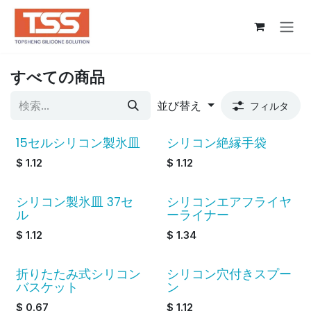
コンテンツへスキップ
すべての商品
並び替え
フィルタ
15セルシリコン製氷皿
シリコン絶縁手袋
$
1.12
$
1.12
シリコン製氷皿 37セ
シリコンエアフライヤ
ル
ーライナー
$
1.12
$
1.34
折りたたみ式シリコン
シリコン穴付きスプー
バスケット
ン
$
0.67
$
1.12