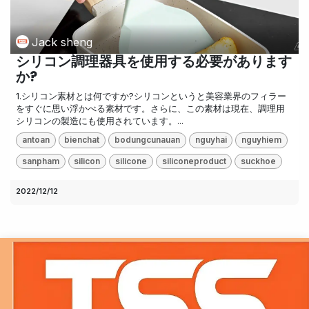
Jack sheng
シリコン調理器具を使用する必要があります
か?
1.シリコン素材とは何ですか?シリコンというと美容業界のフィラー
をすぐに思い浮かべる素材です。さらに、この素​​材は現在、調理用
シリコンの製造にも使用されています。...
antoan
bienchat
bodungcunauan
nguyhai
nguyhiem
sanpham
silicon
silicone
siliconeproduct
suckhoe
2022/12/12